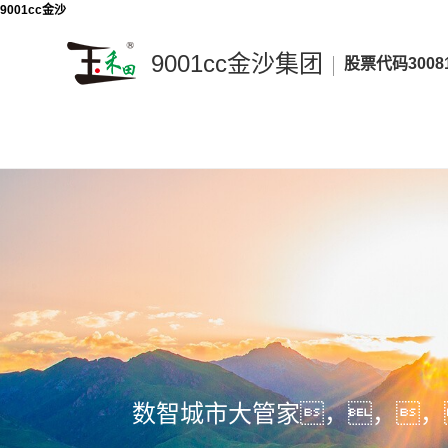
9001cc金沙
9001cc金沙集团
股票代码3008
9001cc
金
沙
集
团
数智城市大管家，，，