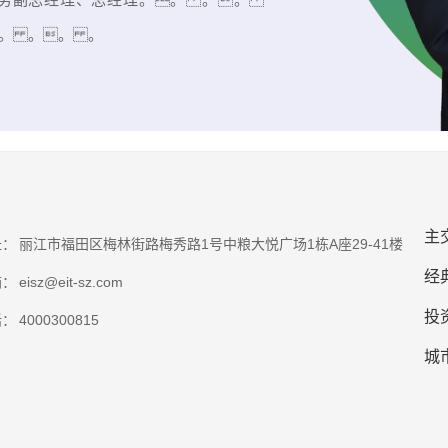
。 。。 。
主
址：
丽江市福田区梅林街路梅秀路1号中粮大悦广场1栋A座29-41楼
经
箱：
eisz@eit-sz.com
投
话：
4000300815
城