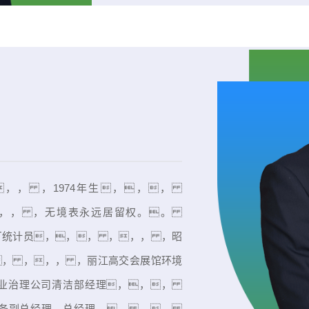
，， ，1974年生，，，
，， ，无境表永远居留权。。
厂统计员，，， ，，， ，昭
， ，，， ，丽江高交会展馆环境
物业治理公司清洁部经理，，，
、常务副总经理、总经理。。 。。