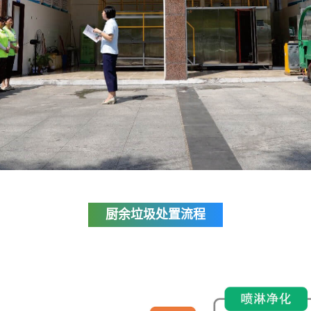
厨余垃圾处置流程