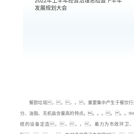
2022年上半年经营治理总结暨下半年
发展规划大会
餐厨垃圾，，，，，重要集中产生于餐饮行
分、油脂、无机盐含量高的特点。。。。。 。。
9
统的设备定造，，，，，着力为市政环卫