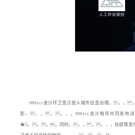
9001cc金沙环卫宽泛投入城市应急治理，，，
影，，， ，，，，9001cc金沙每年共同各
�。。。。同时，，， ，，，，自疫情发作