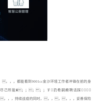
，，，都能看到9001cc金沙环境工作者冲锋在前的身
己所能�；；； ；；す扔肴嗣癫聘话踩！！！
 ，，，，持续战疫的同时，，， ，，，，妥善保险