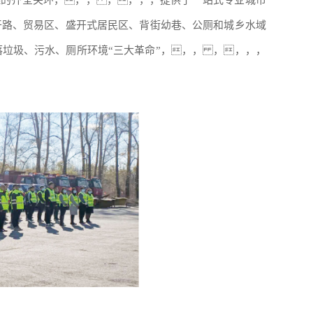
干路、贸易区、盛开式居民区、背街幼巷、公厕和城乡水域
落垃圾、污水、厕所环境“三大革命”，，， ，，，，