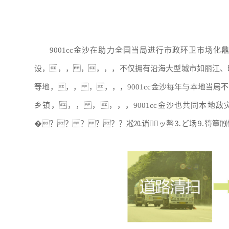
9001cc金沙在助力全国当局进行市政环卫市场
设，，， ，，，，不仅拥有沿海大型城市如丽江、
等地，，， ，，，，9001cc金沙每年与本地当
乡镇，，， ，，，，9001cc金沙也共同本地
�？？ ？ ？？？凇⒛诮⒗ッ鳌⒊ど场⒐笱簟⒆