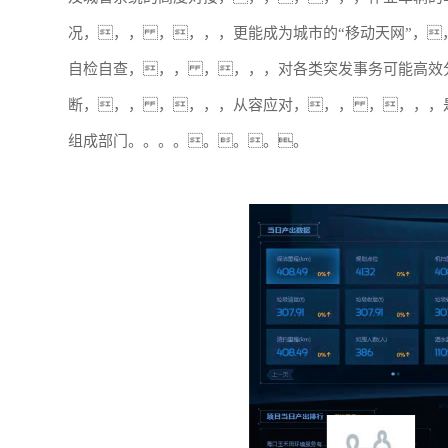
况，，， ，，，，更能成为城市的“移动天网”，
自检自查，，， ，，，，对各类突发事务可能高效
断，，， ，，，，从容应对，，， ，，，，
组成部门。。。。。。。。