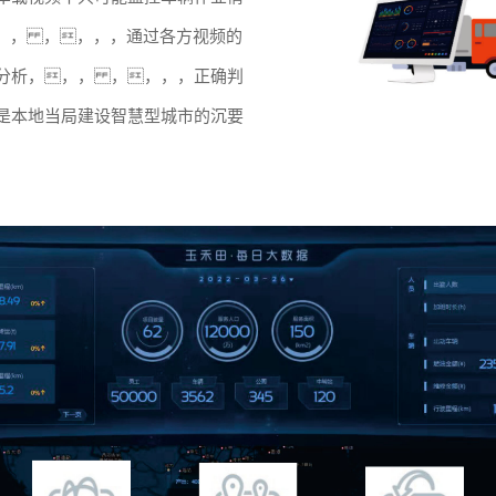
，， ，，，，通过各方视频的
分析，，， ，，，，正确判
是本地当局建设智慧型城市的沉要