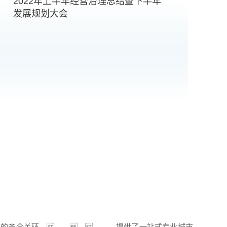
2022年上半年经营治理总结暨下半年
发展规划大会
业链的齐全关环，，， ，，，，提供了一站式专业城市