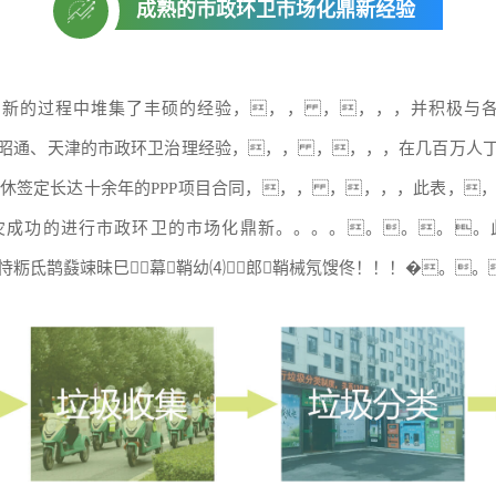
成熟的市政环卫市场化鼎新经验
化鼎新的过程中堆集了丰硕的经验，，， ，，，，并积极与
昭通、天津的市政环卫治理经验，，， ，，，，在几百万人
局不休签定长达十余年的PPP项目合同，，， ，，，，此表，
敌灾成功的进行市政环卫的市场化鼎新。。。。。。。。此
恃粝氐鹊鼗竦昧巳幕鞘幼⑷郎鞘械氖馊佟！！！�。。