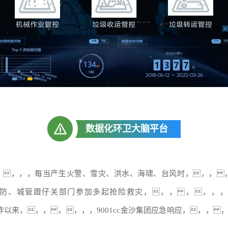
数据化环卫大脑平台
 ，，，，每当产生火警、雪灾、洪水、海啸、台风时，，， ，
地消防、城管蹬仔关部门参加多起抢险救灾，，， ，，，，尽
以来，，， ，，，，9001cc金沙集团应急响应，，，