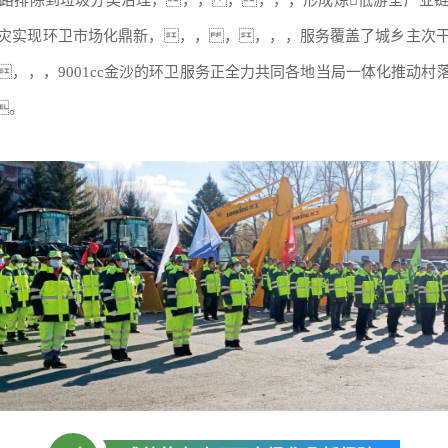
灾实现环卫市场化鼎新，，， ，，，，服务覆盖了城乡主次
，，，9001cc金沙的环卫服务正全力共同各地当局一体化推动村
。