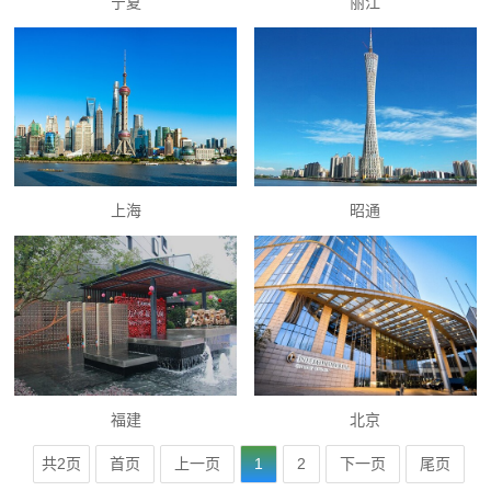
宁夏
丽江
上海
昭通
福建
北京
共2页
首页
上一页
1
2
下一页
尾页