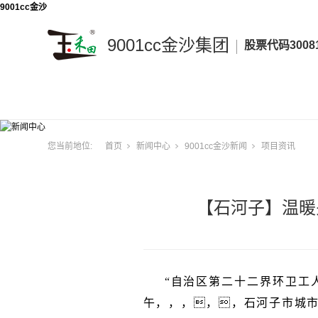
9001cc金沙
9001cc金沙集团
股票代码3008
9001cc
金
沙
集
您当前地位:
首页
新闻中心
9001cc金沙新闻
项目资讯
团
【石河子】温暖
“自治区第二十二界环卫工人
午，，，，，石河子市城