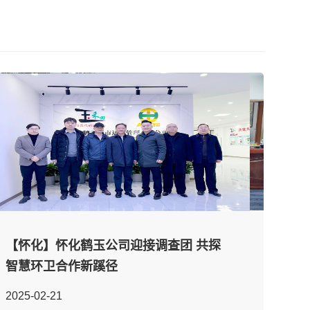
【通化】通化9001cc金沙助力寻回沉要
【怀化】怀化鹤玉公司迎接调查团 共探
包裹，，，，，警企联动彰显责任
智慧环卫合作新蹊径
担任
2025-02-24
2025-02-21