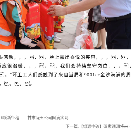
很感动，，，，，脸上露出喜悦的笑容，，，，
感应很温暖，，，，，我们会持续坚守岗位，，，
。
”
环卫工人们感触到了
来自当局和9001cc金沙满满
。。。。
马飞跃新征程——甘肃陇玉公司圆满实现
下一篇:
【绿源中碳】碳索观澜将来 ·