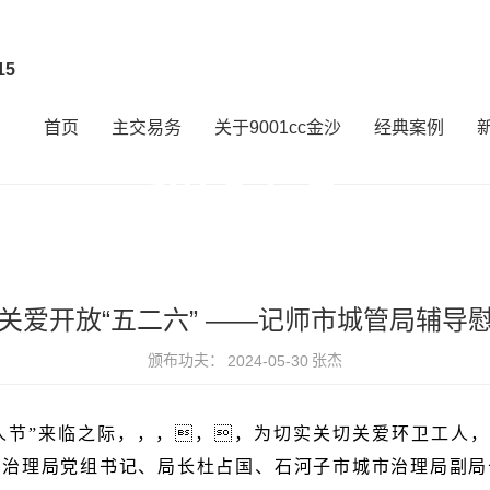
15
首页
主交易务
关于9001cc金沙
经典案例
新闻中心
相识企业动态，，，，，洞察行业将
关爱开放“五二六” ——记师市城管局辅导
颁布功夫：
张杰
2024-05-30
节”来临之际，，，，，为切实关切关爱环卫工人，，，
市治理局党组书记、局长杜占国、石河子市城市治理局副局