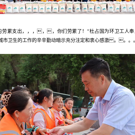
的劳累支出，，，，，你们劳累了！”杜占国为环卫工人
城市卫生的工作的辛辛勤动暗示充分注定和衷心感激 。。。