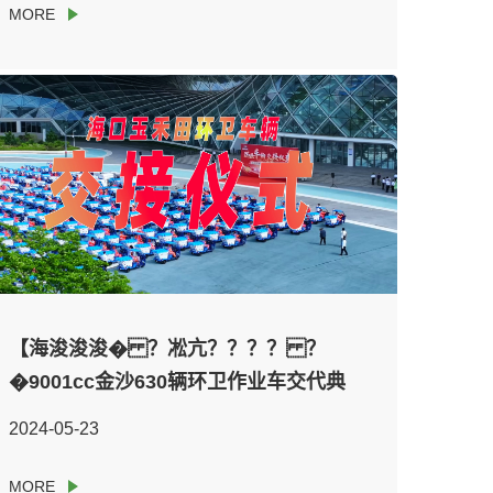
【海浚浚浚� ？凇亢？？？？ ？
�9001cc金沙630辆环卫作业车交代典
礼
2024-05-23