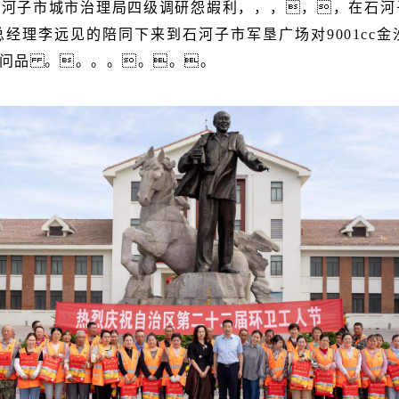
河子市城市治理局四级调研怨嘏利，，，，，在石河子市
”）总经理李远见的陪同下来到石河子市军垦广场对9001cc
问品 。。。。。。。