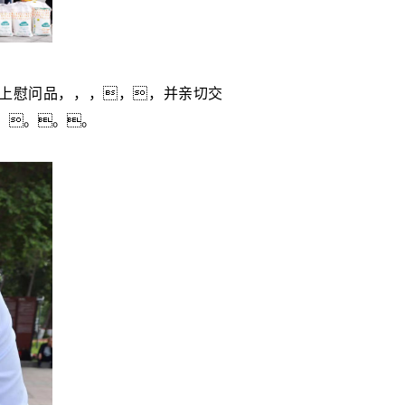
奉上慰问品，，，，，并亲切交
。。。。