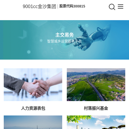
9001cc金沙
9001cc金沙集团
股票代码300815
9001cc
金
主交易务
沙
智慧城乡运营服务平台
集
团
人力资源表包
村落振兴基金