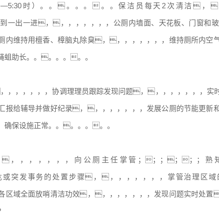
30时—5:30时）。。。。。。。保洁员每天2次清洁
达到一出一进，，，，，，，，公厕内墙面、天花板、门窗和玻
厕内维持用檀香、樟脑丸除臭，，，，，，，，维持厕所内空
蝇蛆助长。。。。。。。
，，，，，，，，协调理理员跟踪发现问题，，，，，，，，
汇报给辅导并做好纪录，，，，，，，，发展公厕的节能更新
，确保设施正常。。。。。。。
导，，，，，，，，向公厕主任掌管；；；；；；
危或突发事务的处置步骤，，，，，，，，掌管治理区域
各区域全面放哨清洁功效，，，，，，，，发现问题实时处置
?