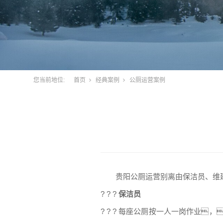
您当前地位:
首页
经典案例
公厕运营案例
贵阳公厕运营别离由保洁员、维
? ? ?
保洁员
? ? ? 每座公厕按一人一岗作业