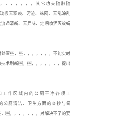
，，，，，，，，其它功夫随脏随
璃板无积痰、污迹、蛛网、无乱涂乱
气流通清新、无异味、定期喷洒灭蚊蝇
实时处置，，，，，，，，不能实时
和技术刷新，，，，，，，，提出
熟知工作区域内的公厕干净各项工
的公厕清洁、卫生方面的查抄与督
，，，，，，，，对解决不了的要