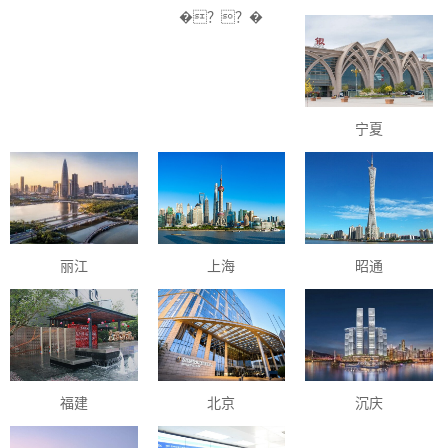
�？？�
宁夏
丽江
上海
昭通
福建
北京
沉庆