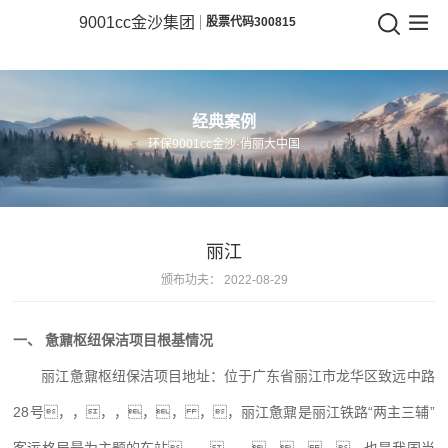
9001cc金沙
9001cc金沙集团
股票代码300815
9001cc
金
经典案例
沙
环保9001cc金沙·俏丽大中国
集
团
丽江
颁布功夫：
2022-08-29
一、 惫鼐枢纽保洁项目根基情况
丽江惫鼐枢纽保洁项目地址：位于广东省丽江市龙华区致远中路
28号，，，，，， ，，丽江惫鼐是丽江铁路“两主三辅”