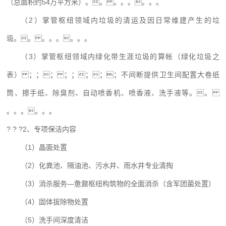
（总面积约54万平方米）。。 。。。。。。
（2）掌管枢纽领域内垃圾的清运及因日常维建产生的垃
圾。。 。。。。。。
（3）掌管枢纽领域内绿化带生涯垃圾的算帐（绿化垃圾之
表） ；；； ；；；；；不间断提供卫生间配置大卷纸
筒、擦手纸、除臭剂、自动喷香机、喷香液、洗手液等。。
。。。。。。
? ? ?2、专项保洁内容
（1）晶面处置
（2）化粪池、隔油池、污水井、雨水井专业清掏
（3）消杀服务—惫鼐枢纽构筑物的全面消杀（含军团菌处置）
（4）固体拔除物处置
（5）洗手间深度清洁