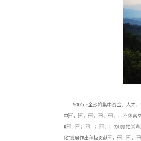
9001cc金沙将集中资金、
中，，，，，，不休索
�； ；；；；；の飨摺⒁粤
化”发展作出积极贡献，，，