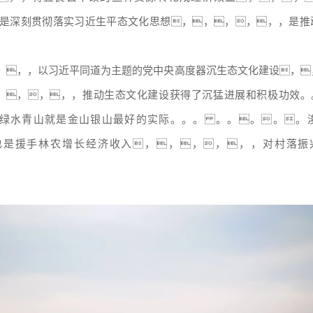
是深刻贯彻落实习近生平态文化思想，，，，，，是推
，，，以习近平同道为主题的党中央高度器沉生态文化建设，，
，，，，，推动生态文化建设获得了沉猛进展和积极功效。
绿水青山就是金山银山最好的实际。。。 。。。。。浚
也是援手林农增长经济收入，，，，，，对村落