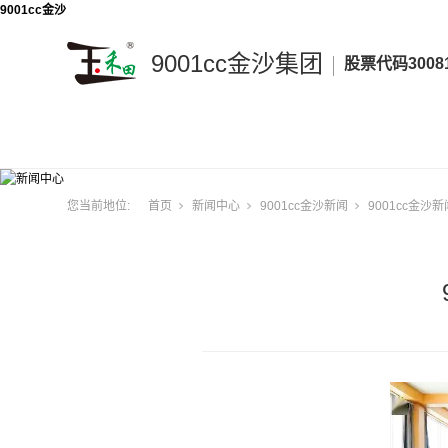
9001cc金沙
9001cc金沙集团
股票代码3008
9001cc
金
沙
集
相识
您当前地位:
首页
新闻中心
9001cc金沙新闻
9001cc金沙新
团