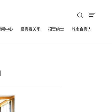
新闻中心
投资者关系
招贤纳士
城市合资人
业将来
目