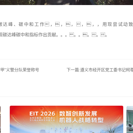
推动碳达峰、碳中和工作，，，，，，用现尝试动
现碳达峰碳中和指标作出贡献。。。 。。。。。
红马甲”义警分队荣誉称号
下一篇:
遵义市经开区党工委书记柯尊