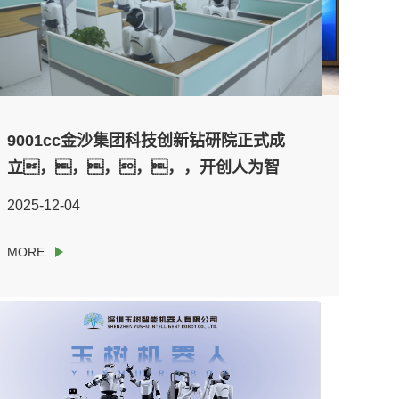
9001cc金沙“云上智算」佚式启用：AI引
9001cc金沙集团科技创新钻研院正式成
擎驱动，，，，，，开启城
立，，，，，，开创人为智
市智慧治理新纪元
能时期城市综合服务新模式
2026-01-29
2025-12-04