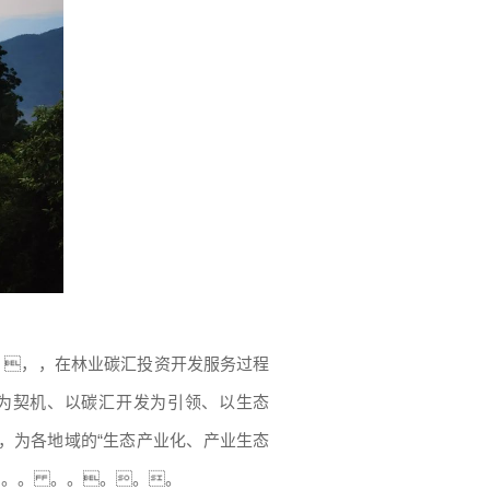
，，，在林业碳汇投资开发服务过程
为契机、以碳汇开发为引领、以生态
，，为各地域的“生态产业化、产业生态
。。。 。。。。。