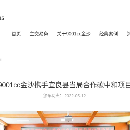
15
首页
主交易务
关于9001cc金沙
经典案例
新闻中心
企业动态，，，，，，洞察行
闻
9001cc金沙携手宜良县当局合作碳中和项
颁布功夫：
2022-05-12