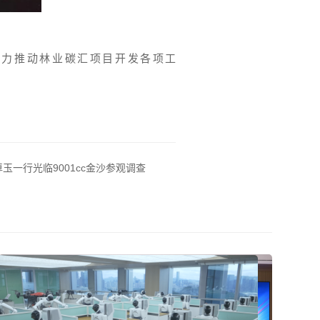
致力推动林业碳汇项目开发各项工
玉一行光临9001cc金沙参观调查