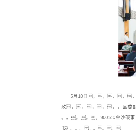
5月10日，，，，
政，，，，，，县委
。。。。。9001cc金
书》。。。 。。。。。