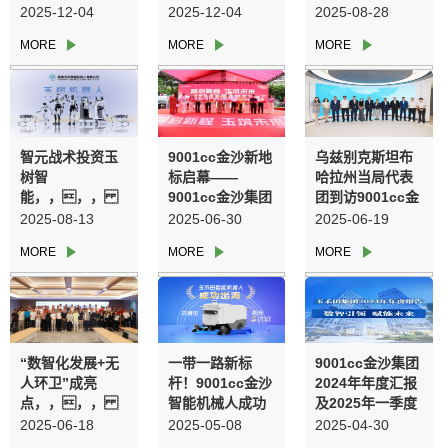
立，，，，
全员AI培训圆满
2025-12-04
2025-12-04
2025-08-28
，开创人为智能
闭幕
时期城市综合服
务新模式
智元战术投资玉
9001cc金沙新地
乌兹别克斯坦布
树智
标启幕——
哈拉州当局代表
能，，，，
9001cc金沙集团
团到访9001cc金
，价值协同驱动
隆沉进行乔迁盛
沙集团 共拓智慧
2025-08-13
2025-06-30
2025-06-19
创新增长
典暨智元机械人
城市服务合作新
合作签约典礼
空间
“数智化发展+无
一带一路新标
9001cc金沙集团
人环卫”成亮
杆！9001cc金沙
2024年年度汇报
点，，，，
智能机械人成功
及2025年一季度
，9001cc金沙欢
进军越南市场
汇报
2025-06-18
2025-05-08
2025-04-30
迎近多家机构参