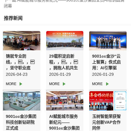
闭幕
推荐新闻
铸就专业防
29载积淀启新
9001cc金沙“云
线，，，，
程，，，，
上智算」佚式启
，坚守职业底
，拥抱人机共生
用：AI引擎驱
线，，，，
新航向—9001cc
动，，，，
2026-04-23
2026-01-29
2026-01-29
，守护公司价值
金沙集团&玉树
，开启城市智慧
——集团采购系
机械人二十九载
治理新纪元
统宣贯与风险防
战术转型发展大
备全员大会圆满
会圆满召开
召开
9001cc金沙集团
AI赋能城市服务
玉树智能荣获智
科技创新钻研院
新纪元——
元创新VAP合作
正式成
9001cc金沙集团
同伴