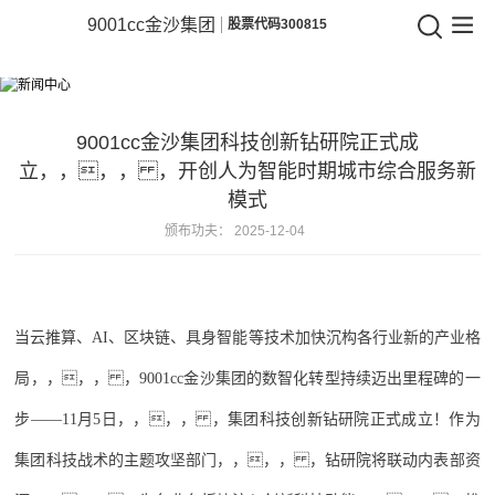
9001cc金沙
9001cc金沙集团
股票代码300815
9001cc
新闻中心
金
相识企业动态，，，， ，洞察行业将来
沙
9001cc金沙集团科技创新钻研院正式成
立，，，， ，开创人为智能时期城市综合服务新
集
模式
团
颁布功夫：
2025-12-04
当云推算、AI、区块链、具身智能等技术加快沉构各行业新的产业格
局，，，， ，9001cc金沙集团的数智化转型持续迈出里程碑的一
步——11月5日，，，， ，集团科技创新钻研院正式成立！作为
集团科技战术的主题攻坚部门，，，， ，钻研院将联动内表部资