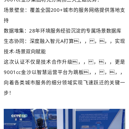
场景壁垒：覆盖全国200+城市的服务网络提供落地支
持
数据堆集：28年环境服务经验沉淀的专属场景数据库
生态协同：深度融入智元A打算，， ，，，实现
技术-场景双向赋能
这次认证不仅是技术合作升级，， ，，，更是
9001cc金沙以智慧运营平台为跳板，， ，，，
向着各类城市服务的细分领域实现飞速跃迁的关键一
步！