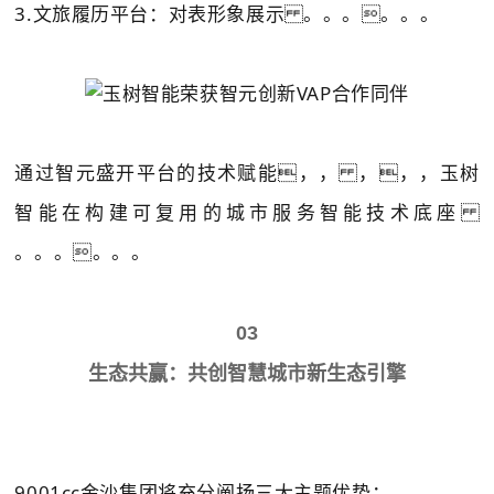
3.文旅履历平台：对表形象展示 。。。。。。
通过智元盛开平台的技术赋能，， ，，，玉树
智能在构建可复用的城市服务智能技术底座
。。。。。。
03
生态共赢：共创智慧城市新生态引擎
9001cc金沙集团将充分阐扬三大主题优势：