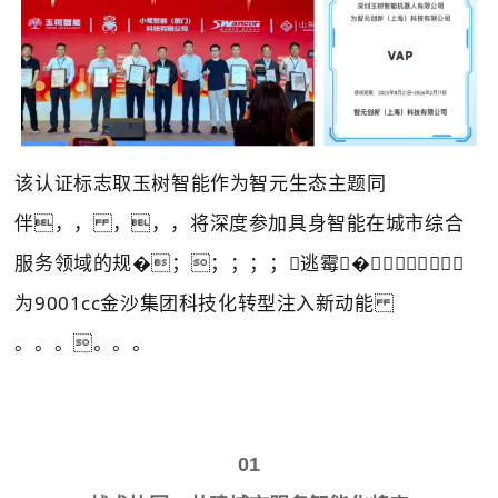
该认证标志取玉树智能作为智元生态主题同
伴，， ，，，将深度参加具身智能在城市综合
服务领域的规�；；；；；逃霉�，， ，，，
为9001cc金沙集团科技化转型注入新动能
。。。。。。
01