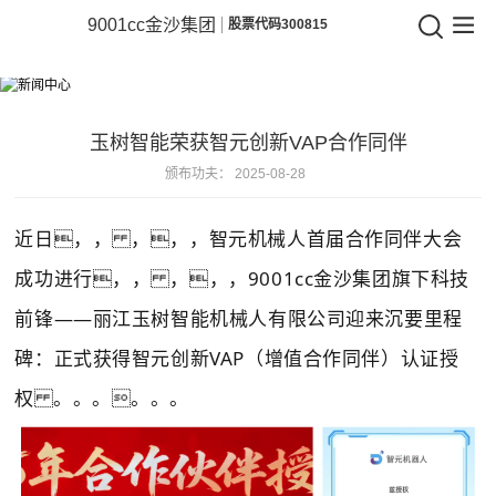
9001cc金沙
9001cc金沙集团
股票代码300815
9001cc
新闻中心
金
相识企业动态，， ，，，洞察行业将来
沙
玉树智能荣获智元创新VAP合作同伴
颁布功夫：
2025-08-28
集
团
近日，， ，，，智元机械人首届合作同伴大会
成功进行，， ，，，9001cc金沙集团旗下科技
前锋——丽江玉树智能机械人有限公司迎来沉要里程
碑：正式获得智元创新VAP（增值合作同伴）认证授
权 。。。。。。