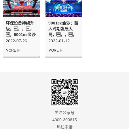
环保设备持续升
9001cc金沙：融
级，，，，
入时期发展大
，9001cc金沙
局，，，，
助力“俏丽中国”
，做“俏丽中
2022-07-26
2022-01-12
事业
国”践行者
关注公家号
4000-300815
热线电话