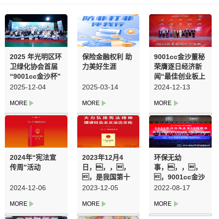
2025 年光明区环
保险金融权利 助
9001cc金沙董秘
卫绿化协会首届
力美好生涯
荣膺逐日经济新
“9001cc金沙杯”
闻“最佳创业板上
篮球交谊赛圆满
市公司董秘”称号
2025-12-04
2025-03-14
2024-12-13
闭幕
2024年“宪法宣
2023年12月4
环保无幼
传周”活动
日，，，，
事，，，，
，是我国第十
，9001cc金沙
个国度宪法日
勇担沉任
2024-12-06
2023-12-05
2022-08-17