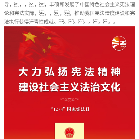
导，，，，，丰硕和发展了中国特色社会主义宪法理
论和宪法实际，，，，，推动我国宪法造度建设和宪
法执行获得汗青性成就。。。。。。。。