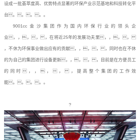
设成一批荟萃度高、优势特点显著的环保产业示范基地和科技转化平
台。。。。。
9001cc金沙集团作为国内环保行业的领头企
业，，，， ，在将近25年的发展功夫里，，，，
，不休为环保事业做出应有的贡献，，，， ，同时也在不休
的为自己的集团进行设备更新，，，， ，目前是在方便员工
的同时，，，， ，提高整个集团的工作效
能。。。。。
?