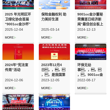
2025 年光明区环
保险金融权利 助
9001cc金沙董秘
卫绿化协会首届
力美好生涯
荣膺逐日经济新
“9001cc金沙杯”
闻“最佳创业板上
篮球交谊赛圆满
市公司董秘”称号
2025-12-04
2025-03-14
2024-12-13
闭幕
2024年“宪法宣
2023年12月4
环保无幼
传周”活动
日，，，
事，，，
， ，是我国第
， ，9001cc金
十个国度宪法日
沙勇担沉任
2024-12-06
2023-12-05
2022-08-17