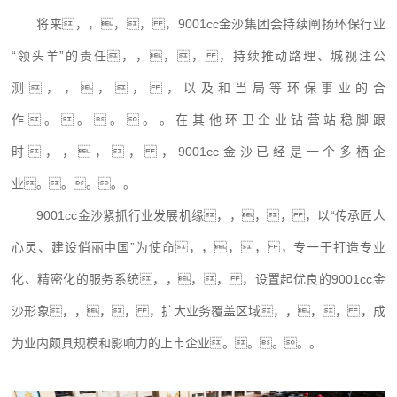
将来，，，， ，9001cc金沙集团会持续阐扬环保行业
“领头羊”的责任，，，， ，持续推动路理、城视注公
测，，，， ，以及和当局等环保事业的合
作。。。。。在其他环卫企业钻营站稳脚跟
时，，，， ，9001cc金沙已经是一个多栖企
业。。。。。
9001cc金沙紧抓行业发展机缘，，，， ，以“传承匠人
心灵、建设俏丽中国”为使命，，，， ，专一于打造专业
化、精密化的服务系统，，，， ，设置起优良的9001cc金
沙形象，，，， ，扩大业务覆盖区域，，，， ，成
为业内颇具规模和影响力的上市企业。。。。。