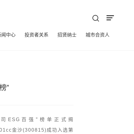
新闻中心
投资者关系
招贤纳士
城市合资人
业将来
榜”
司ESG百强”榜单正式揭
c金沙(300815)成功入选第