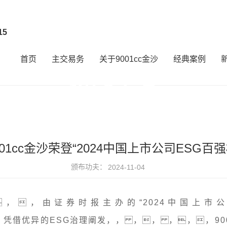
15
首页
主交易务
关于9001cc金沙
经典案例
新闻中心
企业动态，， ，， ，，，洞察行
001cc金沙荣登“2024中国上市公司ESG百强
颁布功夫：
2024-11-04
，，由证券时报主办的“2024中国上市公
借优异的ESG治理阐发，， ，， ，，，9001c