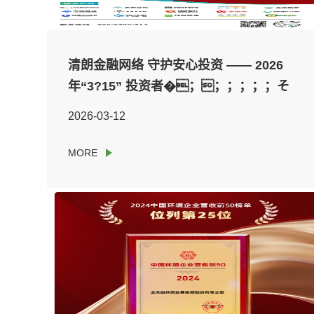
清朗金融网络 守护安心投资 —— 2026
年“3?15” 投资者�；；；；；；そ
逃疃�
2026-03-12