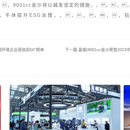
，9001cc金沙将以越发坚定的措施，， ，，
，不休提升ESG治理，， ，， ，，，
。
中国环境企业营收前50”榜单
下一篇:
喜报|9001cc金沙荣登202