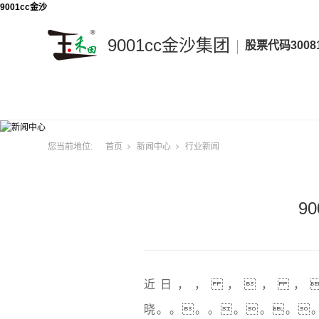
9001cc金沙
9001cc金沙集团
股票代码3008
9001cc
金
沙
集
相识
您当前地位:
首页
新闻中心
行业新闻
团
9
近日，， ，， ，
晓。。。。。。。。凭