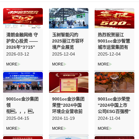
清朗金融网络 守
玉树智能闪灼
热烈祝贺丽江
护安心投资 ——
2025丽江市容环
9001cc金沙智慧
2026年“3?15”
境产业展览
城市运营集团有
投资者�；
会，，，，
限公司荣登2025
2026-03-12
2025-12-04
2025-12-04
；；；；そ逃
，，引领智慧
丽江500强企业
疃�
城市发展新风向
9001cc金沙集团
9001cc金沙集团
9001cc金沙荣登
领
荣登“2024中国
“2024中国上市
衔，，，，
环境企业营收前
公司ESG百强榜”
，，共探人为
50”榜单
2025-04-15
2024-11-19
2024-11-04
智能赋能产业升
级新蹊径