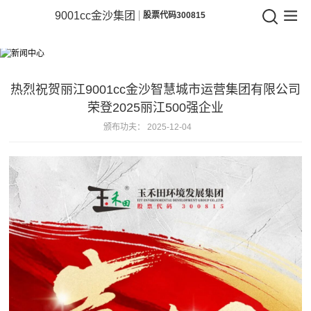
9001cc金沙
9001cc金沙集团
股票代码300815
9001cc
新闻中心
金
相识企业动态，，，，，，洞察行业将来
沙
热烈祝贺丽江9001cc金沙智慧城市运营集团有限公司
荣登2025丽江500强企业
集
颁布功夫：
2025-12-04
团