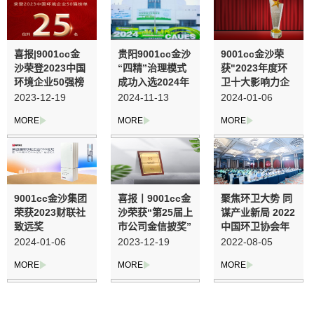
喜报|9001cc金
贵阳9001cc金沙
9001cc金沙荣
沙荣登2023中国
“四精”治理模式
获"2023年度环
环境企业50强榜
成功入选2024年
卫十大影响力企
单第25名
度数字化转型驱
业"
2023-12-19
2024-11-13
2024-01-06
动环卫治理与模
式创新案例
9001cc金沙集团
喜报丨9001cc金
聚焦环卫大势 同
荣获2023财联社
沙荣获“第25届上
谋产业新局 2022
致远奖
市公司金信披奖”
中国环卫协会年
会，，，，
2024-01-06
2023-12-19
2022-08-05
，，在乐山召
开