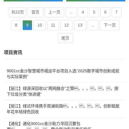
共22页
首页
上一页
...
4
5
6
7
8
9
10
11
12
13
...
下一页
尾页
项目资讯
9001cc金沙智慧城市城运平台项目入选“2025数字城市创新成就
与实际案例”
【丽江】绿源深回收以“两网融合”之策，，，，，，按
下垃圾分类“快进键”
【丽江】绿达环境携手观澜街路，，，，，，创新赋能
年花年桔绿色回收
【通化】通化9001cc金沙助力寻回沉要包