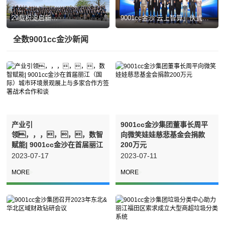
29载积淀启新
9001cc金沙“云上智算」佚式启
程，，，，，，拥抱人
用：AI引擎驱
机共生新航向—9001cc金沙集
动，，，，，，开启城
全数
9001cc金沙新闻
团&玉树机械人二十九载战术转
市智慧治理新纪元
型发展大会圆满召开
产业引
9001cc金沙集团董事长周平
领，，，，，，数智
向微笑娃娃慈悲基金会捐款
赋能| 9001cc金沙在首届丽江
200万元
（国际）城市环境景观展上与
2023-07-17
2023-07-11
多家合作方签署战术合作和谈