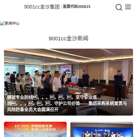
9001cc金沙
9001cc金沙集团
股票代码300815
9001cc
新闻中心
金
相识企业动态，，，，，，洞察行业将来
沙
9001cc金沙新闻
集
团
铸就专业防线，，，，，，坚守职业底
线，，，，，，守护公司价值——集团采购系统宣贯与
风险防备全员大会圆满召开