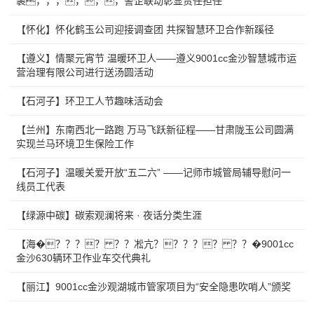
裹，，，，，，警企联动彰显责任担任
【怀化】怀化鹤玉公司迎接调查团 共探智慧环卫合作新蹊径
【遵义】情聚元宵节 温暖环卫人——遵义9001cc金沙智慧城市运
营治理有限公司进行送汤圆活动
【石河子】环卫工人节趣味活动会
【兰州】东南西北一路跑 万马飞跃新征程——甘肃陇玉公司圆满
实现兰马环境卫生保险工作
【石河子】温暖关爱开放“五二六” ——记师市城管局辅导慰问一
线员工代表
【绿源中碳】碳索观澜将来 · 夜话分类生涯
【海�？？？？ ？？凇亢？？？？？ ？？�9001cc
金沙630辆环卫作业车交代典礼
【丽江】9001cc金沙观湖城市管家项目为“安全隐患吹哨人”颁奖