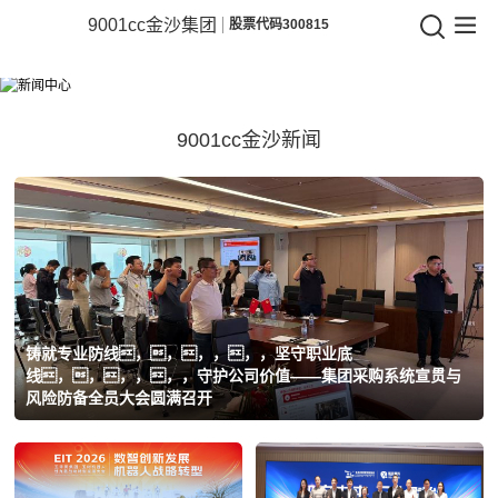
9001cc金沙
9001cc金沙集团
股票代码300815
9001cc
新闻中心
金
相识企业动态，，，，，，洞察行业将来
沙
9001cc金沙新闻
集
团
铸就专业防线，，，，，，坚守职业底
线，，，，，，守护公司价值——集团采购系统宣贯与
风险防备全员大会圆满召开