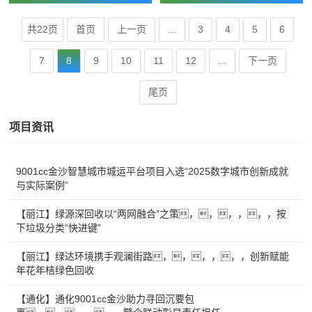
共22页
首页
上一页
...
3
4
5
6
7
8
9
10
11
12
...
下一页
尾页
项目资讯
9001cc金沙智慧城市城运平台项目入选“2025数字城市创新成就
与实际案例”
【丽江】绿源深回收以“两网融合”之策，，，，，，按
下垃圾分类“快进键”
【丽江】绿达环境携手观澜街路，，，，，，创新赋能
年花年桔绿色回收
【通化】通化9001cc金沙助力寻回沉要包