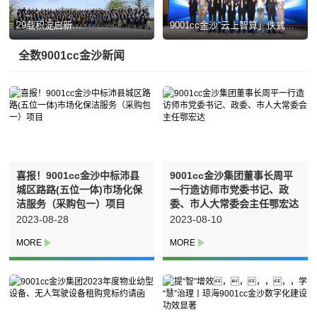
29载积淀启新
9001cc金沙“云上智算」佚式启
程，，，，，，拥抱人
用：AI引擎驱
机共生新航向—9001cc金沙集
动，，，，，，开启城
全数
9001cc金沙新闻
团&玉树机械人二十九载战术转
市智慧治理新纪元
型发展大会圆满召开
喜报！9001cc金沙中标沛县
9001cc金沙集团董事长周平
城区路路(五位一体)市场化保
一行造访师市党委书记、政
洁服务（采购包一）项目
委、市人大常委会主任鄂宏达
2023-08-28
2023-08-10