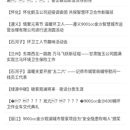
裹，，，，，，警企联动彰显责任担任
【怀化】怀化鹤玉公司迎接调查团 共探智慧环卫合作新蹊径
【遵义】情聚元宵节 温暖环卫人——遵义9001cc金沙智慧城市运
营治理有限公司进行送汤圆活动
【石河子】环卫工人节趣味活动会
【兰州】东南西北一路跑 万马飞跃新征程——甘肃陇玉公司圆满
实现兰马环境卫生保险工作
【石河子】温暖关爱开放“五二六” ——记师市城管局辅导慰问一
线员工代表
【绿源中碳】碳索观澜将来 · 夜话分类生涯
【�？？？？？凇亢？？？？？�9001cc金沙630辆环
卫作业车交代典礼
【丽江】9001cc金沙观湖城市管家项目为“安全隐患吹哨人”颁奖