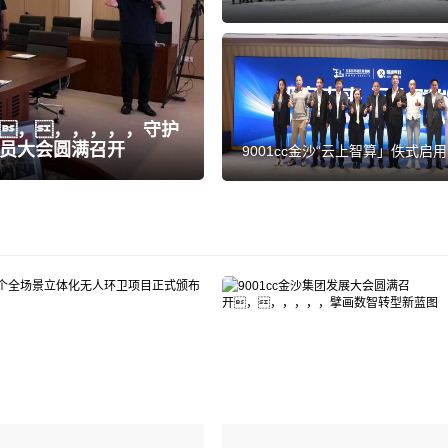
人机共生新航向—9001cc金沙集
树机械人二十九载战术转型发展
满召开
，，，，，，守护
员大会圆满召开
9001cc金沙“云上智算」佚式启用
引擎驱动，，，，，，开启
慧治理新纪元