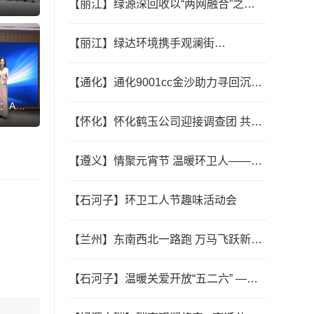
【丽江】绿源深回收以“两网融合”之
团&玉
策，，，，，，按下垃圾分类“快进
大会圆
键”
【丽江】绿达环境携手观澜街
路，，，，，，创新赋能年花年桔
绿色回收
【通化】通化9001cc金沙助力寻回沉要
包裹，，，，，，警企联动彰显责
：AI
任担任
城市智
【怀化】怀化鹤玉公司迎接调查团 共探
智慧环卫合作新蹊径
【遵义】情聚元宵节 温暖环卫人——遵
义9001cc金沙智慧城市运营治理有限公
司进行送汤圆活动
【石河子】环卫工人节趣味活动会
【兰州】东南西北一路跑 万马飞跃新征
程——甘肃陇玉公司圆满实现兰马环境
卫生保险工作
【石河子】温暖关爱开放“五二六” ——
记师市城管局辅导慰问一线员工代表