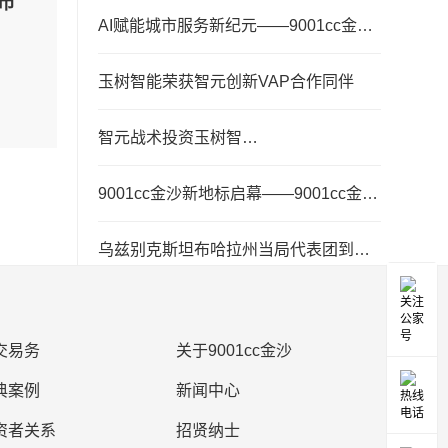
市
城市综合服务新模式
AI赋能城市服务新纪元——9001cc金沙
集团全员AI培训圆满闭幕
玉树智能荣获智元创新VAP合作同伴
智元战术投资玉树智
能，，，，，，价值协同驱动创新
增长
9001cc金沙新地标启幕——9001cc金沙
集团隆沉进行乔迁盛典暨智元机械人合
作签约典礼
乌兹别克斯坦布哈拉州当局代表团到访
9001cc金沙集团 共拓智慧城市服务合作
新空间
“数智化发展+无人环卫”成亮
点，，，，，，9001cc金沙欢迎近
交易务
关于9001cc金沙
多家机构参观调研
一带一路新标杆！9001cc金沙智能机械
人成功进军越南市场
典案例
新闻中心
9001cc金沙集团2024年年度汇报及
资者关系
招贤纳士
2025年一季度汇报