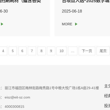
辆扫刷耗材（蕴含各类
台项目入选“2025数字城
刷及除雪刷片等）进行
创新成就与实际案例”
6-30
2025-06-18
招标采购
4
5
6
7
8
9
10
...
下一页
尾页
主
址：
丽江市福田区梅林街路梅秀路1号中粮大悦广场1栋A座29-41楼
经
箱：
eisz@eit-sz.com
投
话：
4000300815