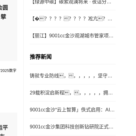
【绿源中碳】碳索观澜将来 · 夜话分类
会圆
生涯
，擘
【�？ ？？？？？？？凇亢？
？？？？？？？�9001cc金沙630辆
环卫作业车交代典礼
【丽江】9001cc金沙观湖城市管家项目
为“安全隐患吹哨人”颁奖
推荐新闻
铸就专业防线，，，，，，坚守职
业底线，，，，，，守护公司价值
——集团采购系统宣贯与风险防备全员
29载积淀启新程，，，，，，拥抱
大会圆满召开
人机共生新航向—9001cc金沙集团&玉
树机械人二十九载战术转型发展大会圆
9001cc金沙“云上智算」佚式启用：AI引
满召开
擎驱动，，，，，，开启城市智慧
治理新纪元
9001cc金沙集团科技创新钻研院正式成
运平
立，，，，，，开创人为智能时期